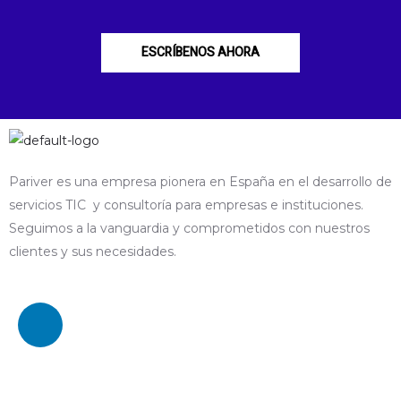
ESCRÍBENOS AHORA
Pariver es una empresa pionera en España en el desarrollo de
servicios TIC y consultoría para empresas e instituciones.
Seguimos a la vanguardia y comprometidos con nuestros
clientes y sus necesidades.
L
i
n
k