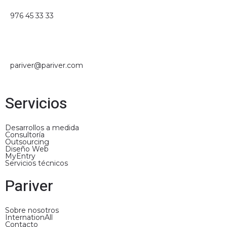
e
d
976 45 33 33
i
n
pariver@pariver.com
Servicios
Desarrollos a medida
Consultoría
Outsourcing
Diseño Web
MyEntry
Servicios técnicos
Pariver
Sobre nosotros
InternationAll
Contacto