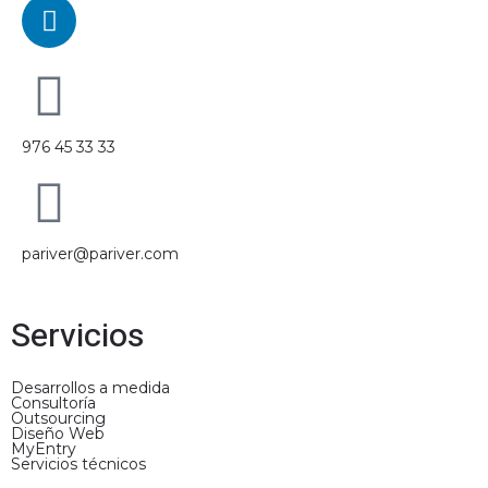
L
i
n
k
e
d
976 45 33 33
i
n
pariver@pariver.com
Servicios
Desarrollos a medida
Consultoría
Outsourcing
Diseño Web
MyEntry
Servicios técnicos