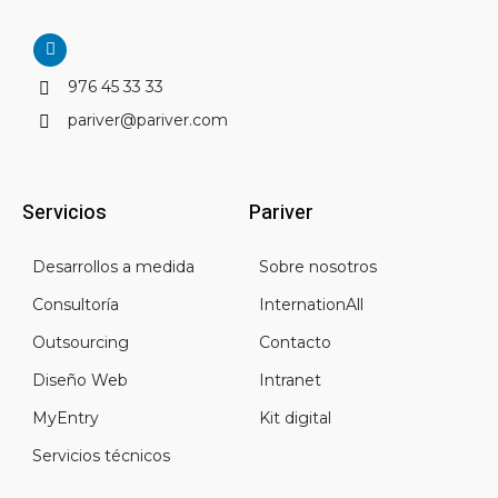
L
i
n
976 45 33 33
k
e
pariver@pariver.com
d
i
n
Servicios
Pariver
Desarrollos a medida
Sobre nosotros
Consultoría
InternationAll
Outsourcing
Contacto
Diseño Web
Intranet
MyEntry
Kit digital
Servicios técnicos