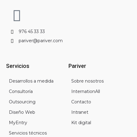
L
i
976 45 33 33
n
pariver@pariver.com
k
Servicios
Pariver
e
Desarrollos a medida
Sobre nosotros
d
Consultoría
InternationAll
i
Outsourcing
Contacto
Diseño Web
Intranet
n
MyEntry
Kit digital
Servicios técnicos