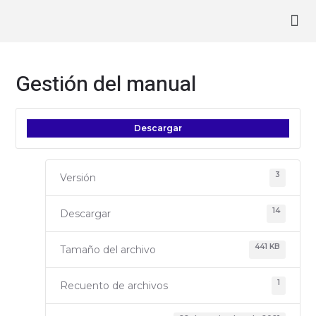
Ir
Navegación
Ma
al
de
contenido
entradas
Me
Gestión del manual
Descargar
3
Versión
14
Descargar
441 KB
Tamaño del archivo
1
Recuento de archivos