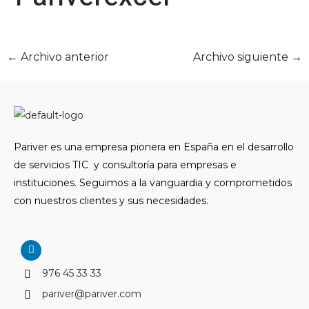
←
Archivo anterior
Archivo siguiente
→
Pariver es una empresa pionera en España en el desarrollo
de servicios TIC y consultoría para empresas e
instituciones. Seguimos a la vanguardia y comprometidos
con nuestros clientes y sus necesidades.
L
i
n
976 45 33 33
k
e
pariver@pariver.com
d
i