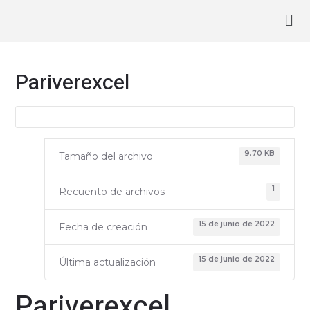
Ir
Navegación
Ma
al
de
contenido
entradas
Me
Pariverexcel
9.70 KB
Tamaño del archivo
1
Recuento de archivos
15 de junio de 2022
Fecha de creación
15 de junio de 2022
Última actualización
Pariverexcel