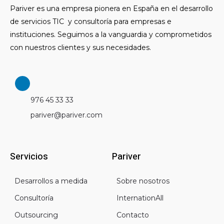
Pariver es una empresa pionera en España en el desarrollo
de servicios TIC y consultoría para empresas e
instituciones. Seguimos a la vanguardia y comprometidos
con nuestros clientes y sus necesidades.
L
i
n
976 45 33 33
k
e
pariver@pariver.com
d
i
n
Servicios
Pariver
Desarrollos a medida
Sobre nosotros
Consultoría
InternationAll
Outsourcing
Contacto