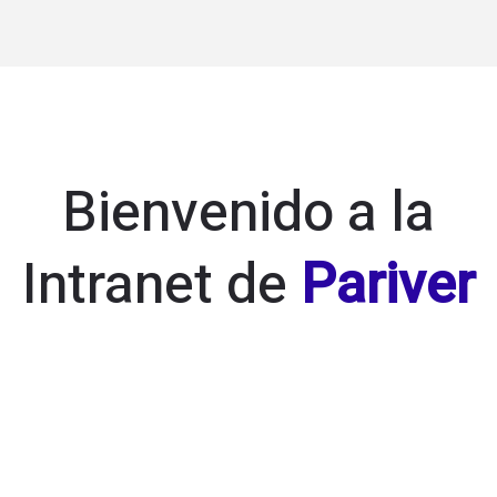
Ir
M
al
contenido
M
Bienvenido a la
Intranet de
Pariver